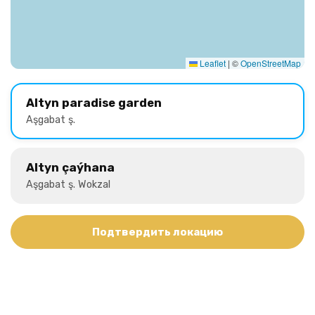
Leaflet
|
©
OpenStreetMap
Altyn paradise garden
Aşgabat ş.
Altyn çaýhana
Aşgabat ş. Wokzal
Подтвердить локацию