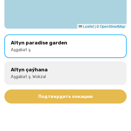
Leaflet
|
©
OpenStreetMap
Altyn paradise garden
Aşgabat ş.
Altyn çaýhana
Aşgabat ş. Wokzal
Подтвердить локацию