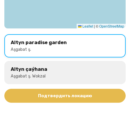
Leaflet
|
©
OpenStreetMap
Altyn paradise garden
Aşgabat ş.
Altyn çaýhana
Aşgabat ş. Wokzal
Подтвердить локацию