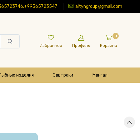
365723746,+99365723547
altyngroup@gmail.com
0
Избранное
Профиль
Корзина
Рыбные изделия
Завтраки
Мангал