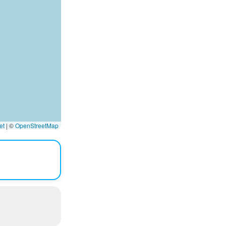
et
|
©
OpenStreetMap