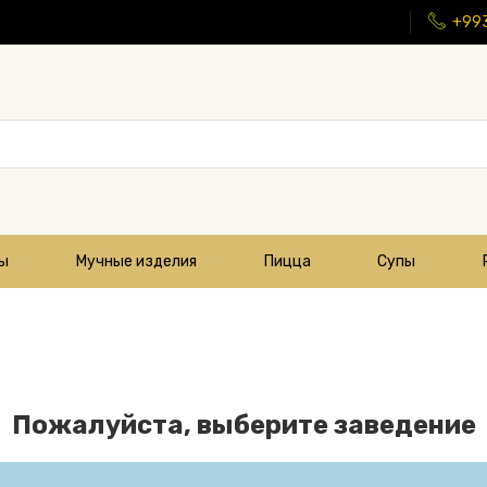
+99
цы
Мучные изделия
Пицца
Супы
Пожалуйста, выберите заведение