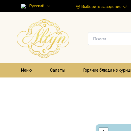
Русский
Выберите заведение
Меню
Салаты
Горячие блюда из кури