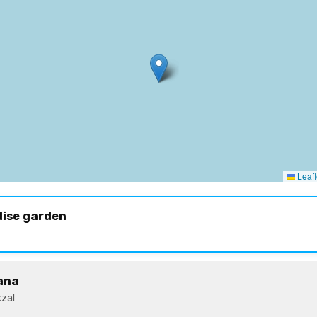
Leafl
dise garden
ana
zal