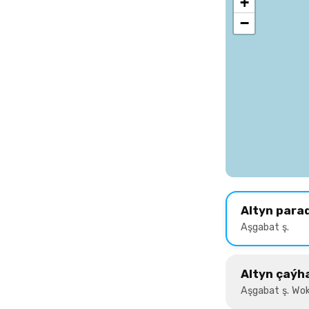
+
−
Altyn para
Aşgabat ş.
Altyn çaýh
Aşgabat ş. Wok