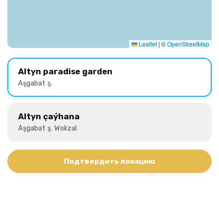
Leaflet
|
©
OpenStreetMap
Altyn paradise garden
Aşgabat ş.
Altyn çaýhana
Aşgabat ş. Wokzal
Подтвердить локацию