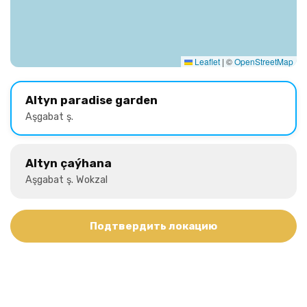
Leaflet
|
©
OpenStreetMap
Altyn paradise garden
Aşgabat ş.
Altyn çaýhana
Aşgabat ş. Wokzal
Подтвердить локацию