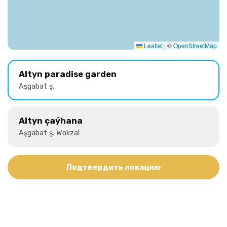
Leaflet
|
©
OpenStreetMap
Altyn paradise garden
Aşgabat ş.
Altyn çaýhana
Aşgabat ş. Wokzal
Подтвердить локацию