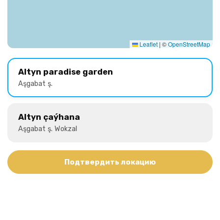
Leaflet
|
©
OpenStreetMap
Altyn paradise garden
Aşgabat ş.
Altyn çaýhana
Aşgabat ş. Wokzal
Подтвердить локацию