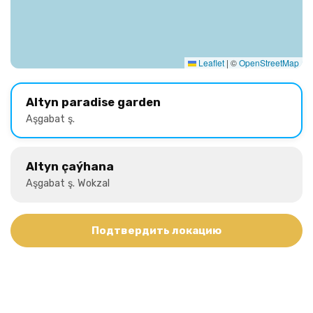
Leaflet
|
©
OpenStreetMap
Altyn paradise garden
Aşgabat ş.
Altyn çaýhana
Aşgabat ş. Wokzal
Подтвердить локацию