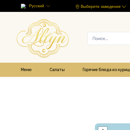
Русский
Выберите заведение
Меню
Салаты
Горячие блюда из кури