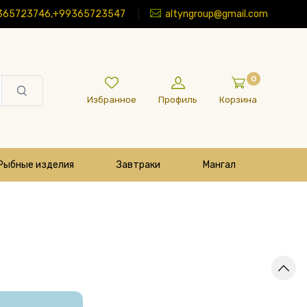
365723746,+99365723547
altyngroup@gmail.com
0
Избранное
Профиль
Корзина
Рыбные изделия
Завтраки
Мангал