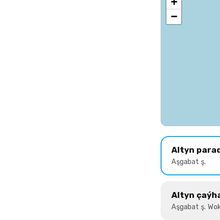
+
−
Altyn para
Aşgabat ş.
Altyn çaýh
Aşgabat ş. Wok