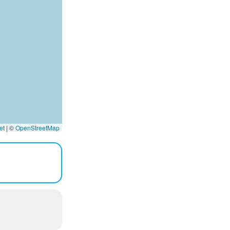
et
|
©
OpenStreetMap