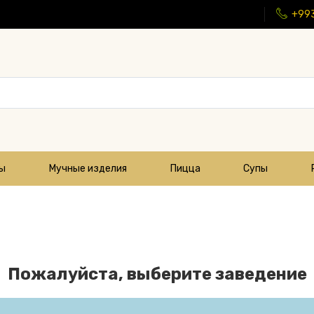
+99
цы
Мучные изделия
Пицца
Супы
Пожалуйста, выберите заведение