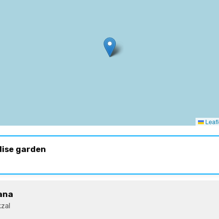
Leafl
dise garden
ana
zal