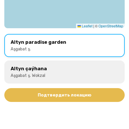
Leaflet
|
©
OpenStreetMap
Altyn paradise garden
Aşgabat ş.
Altyn çaýhana
Aşgabat ş. Wokzal
Подтвердить локацию