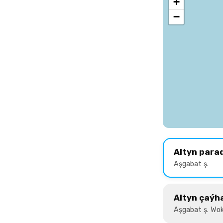
+
−
Altyn para
Aşgabat ş.
Altyn çaýh
Aşgabat ş. Wok