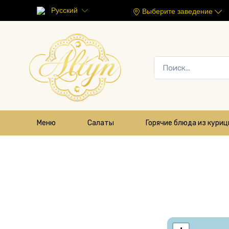
Русский
Выберите заведение
Меню
Салаты
Горячие блюда из кури