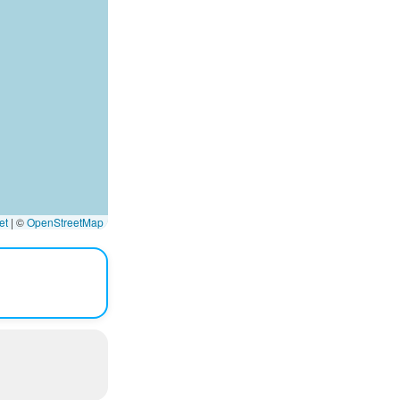
et
|
©
OpenStreetMap