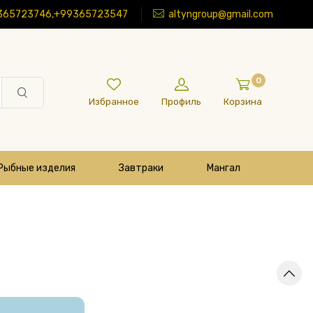
365723746,+99365723547
altyngroup@gmail.com
0
Избранное
Профиль
Корзина
Рыбные изделия
Завтраки
Мангал