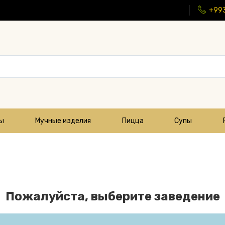
+99
цы
Мучные изделия
Пицца
Супы
Пожалуйста, выберите заведение