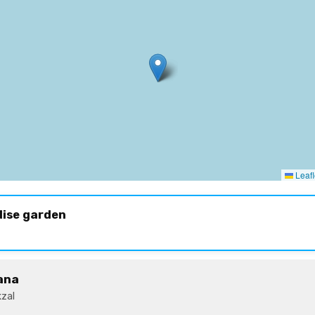
Leafl
dise garden
ana
zal