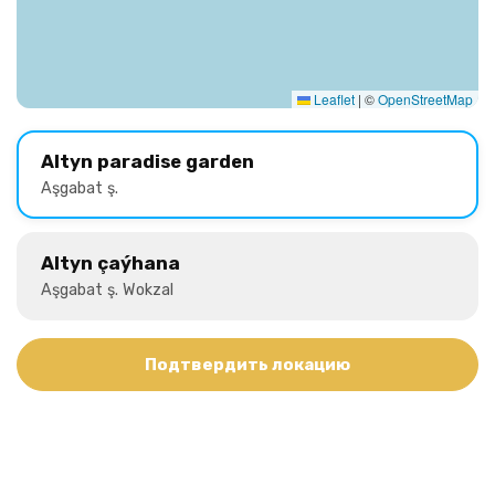
Leaflet
|
©
OpenStreetMap
Altyn paradise garden
Aşgabat ş.
Altyn çaýhana
Aşgabat ş. Wokzal
Подтвердить локацию