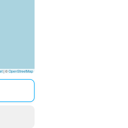
et
|
©
OpenStreetMap