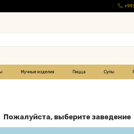
+99
цы
Мучные изделия
Пицца
Супы
Пожалуйста, выберите заведение