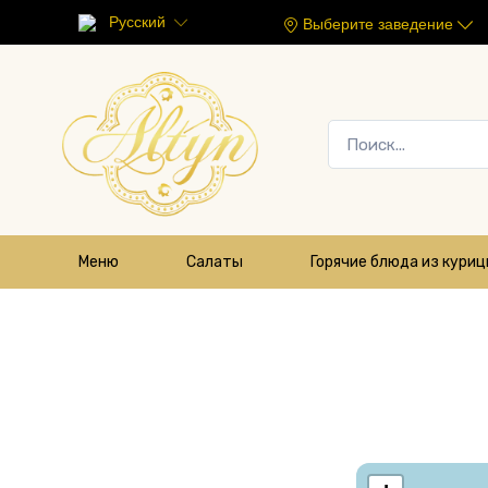
Русский
Выберите заведение
Меню
Салаты
Горячие блюда из кури