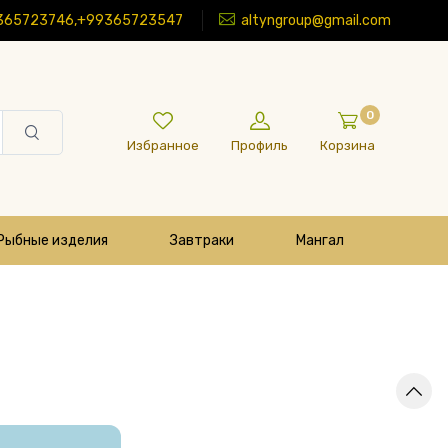
365723746,+99365723547
altyngroup@gmail.com
0
Избранное
Профиль
Корзина
Рыбные изделия
Завтраки
Мангал