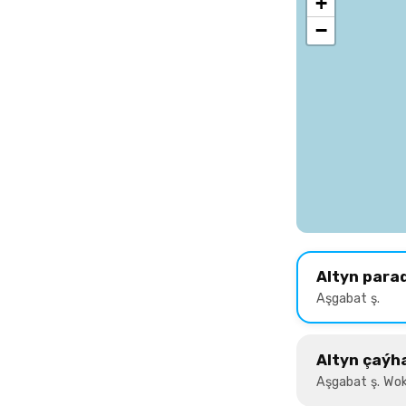
+
−
Altyn para
Aşgabat ş.
Altyn çaýh
Aşgabat ş. Wok