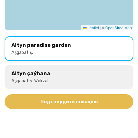
Leaflet
|
©
OpenStreetMap
Altyn paradise garden
Aşgabat ş.
Altyn çaýhana
Aşgabat ş. Wokzal
Подтвердить локацию