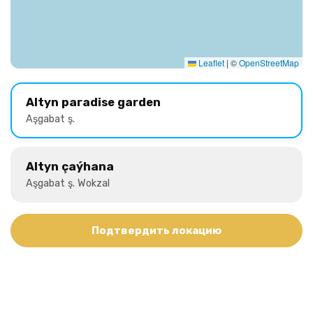
Leaflet
|
©
OpenStreetMap
Altyn paradise garden
Aşgabat ş.
Altyn çaýhana
Aşgabat ş. Wokzal
Подтвердить локацию