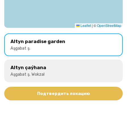
Leaflet
|
©
OpenStreetMap
Altyn paradise garden
Aşgabat ş.
Altyn çaýhana
Aşgabat ş. Wokzal
Подтвердить локацию