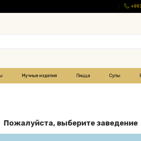
+99
цы
Мучные изделия
Пицца
Супы
Пожалуйста, выберите заведение