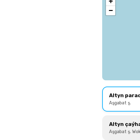
+
−
Altyn para
Aşgabat ş.
Altyn çaýh
Aşgabat ş. Wok