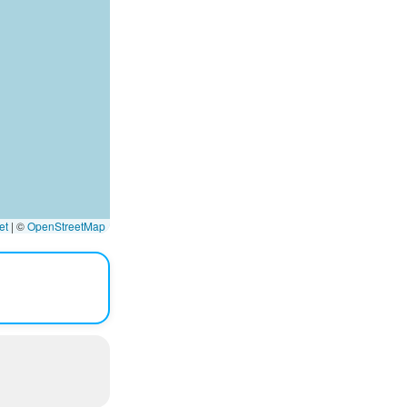
et
|
©
OpenStreetMap