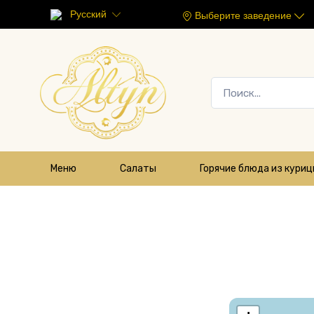
Русский
Выберите заведение
Меню
Салаты
Горячие блюда из кури