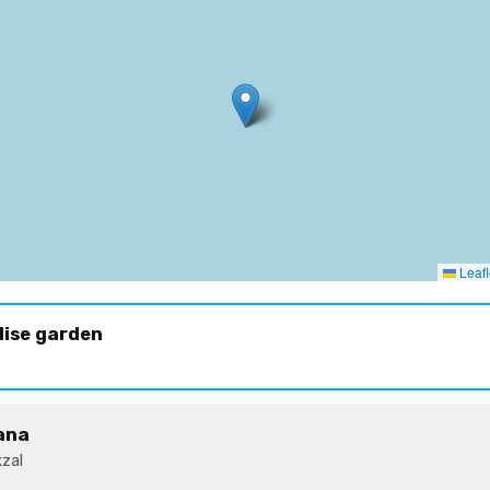
Leafl
dise garden
ana
zal