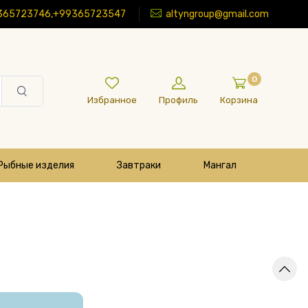
365723746,+99365723547
altyngroup@gmail.com
0
Избранное
Профиль
Корзина
Рыбные изделия
Завтраки
Мангал