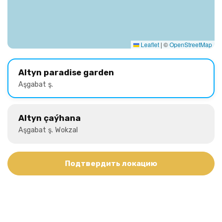
Leaflet
|
©
OpenStreetMap
Altyn paradise garden
Aşgabat ş.
Altyn çaýhana
Aşgabat ş. Wokzal
Подтвердить локацию