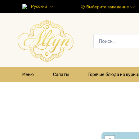
Русский
Выберите заведение
Меню
Салаты
Горячие блюда из кури