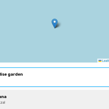
Leafl
dise garden
ana
zal