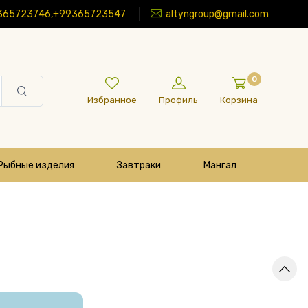
365723746,+99365723547
altyngroup@gmail.com
0
Избранное
Профиль
Корзина
Рыбные изделия
Завтраки
Мангал