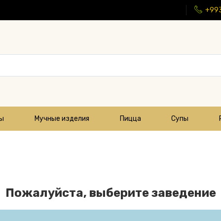
+99
цы
Мучные изделия
Пицца
Супы
Пожалуйста, выберите заведение