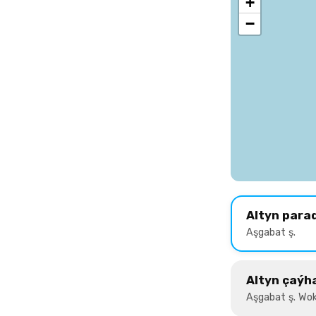
+
−
Altyn para
Aşgabat ş.
Altyn çaýh
Aşgabat ş. Wok