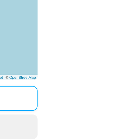
et
|
©
OpenStreetMap