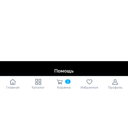
Помощь
0
Политика конфиденциальности и Условия
Главная
Каталог
Корзина
Избранное
Профиль
использования
Контакты
Скачайте наше приложение