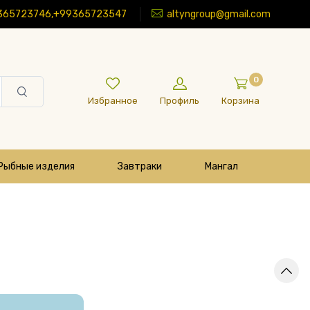
365723746,+99365723547
altyngroup@gmail.com
0
Избранное
Профиль
Корзина
Рыбные изделия
Завтраки
Мангал