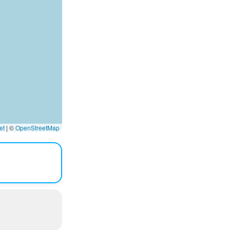
et
|
©
OpenStreetMap