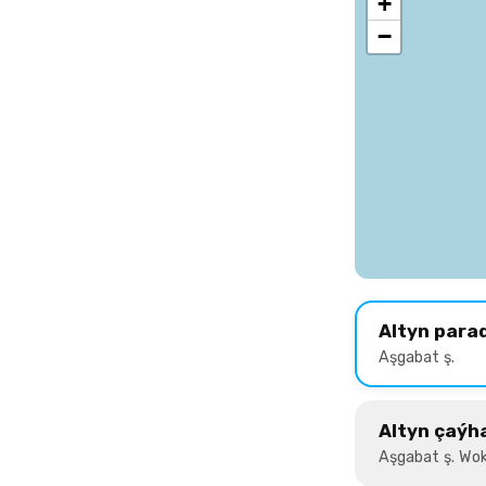
+
−
Altyn para
Aşgabat ş.
Altyn çaýh
Aşgabat ş. Wok