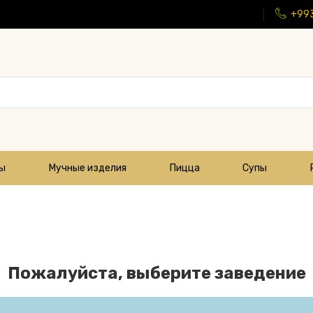
+99
цы
Мучные изделия
Пицца
Супы
Пожалуйста, выберите заведение