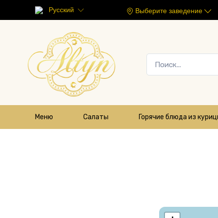
Русский
Выберите заведение
Меню
Салаты
Горячие блюда из кури