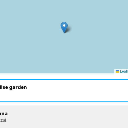
Leafl
dise garden
ana
zal