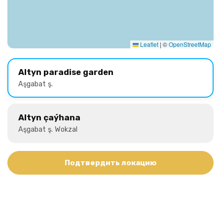
Leaflet
|
©
OpenStreetMap
Altyn paradise garden
Aşgabat ş.
Altyn çaýhana
Aşgabat ş. Wokzal
Подтвердить локацию