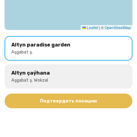
Leaflet
|
©
OpenStreetMap
Altyn paradise garden
Aşgabat ş.
Altyn çaýhana
Aşgabat ş. Wokzal
Подтвердить локацию