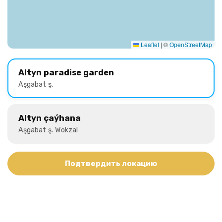
Leaflet
|
©
OpenStreetMap
Altyn paradise garden
Aşgabat ş.
Altyn çaýhana
Aşgabat ş. Wokzal
Подтвердить локацию