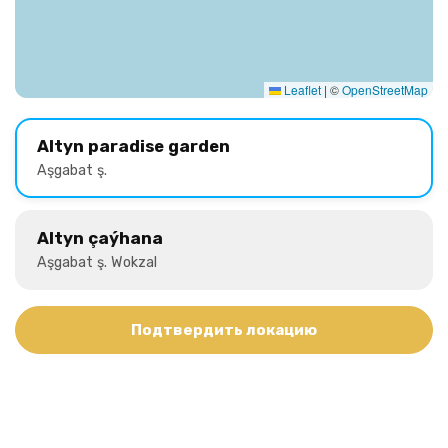
Leaflet
|
©
OpenStreetMap
Altyn paradise garden
Aşgabat ş.
Altyn çaýhana
Aşgabat ş. Wokzal
Подтвердить локацию