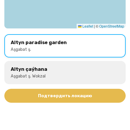
Leaflet
|
©
OpenStreetMap
Altyn paradise garden
Aşgabat ş.
Altyn çaýhana
Aşgabat ş. Wokzal
Подтвердить локацию