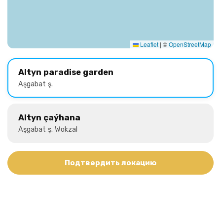
Leaflet
|
©
OpenStreetMap
Altyn paradise garden
Aşgabat ş.
Altyn çaýhana
Aşgabat ş. Wokzal
Подтвердить локацию