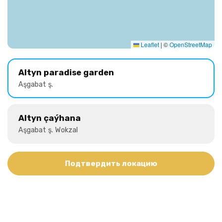
Leaflet
|
©
OpenStreetMap
Altyn paradise garden
Aşgabat ş.
Altyn çaýhana
Aşgabat ş. Wokzal
Подтвердить локацию