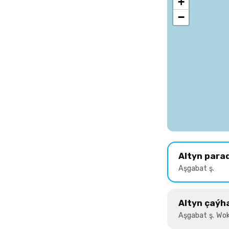
+
−
Altyn para
Aşgabat ş.
Altyn çaýh
Aşgabat ş. Wok