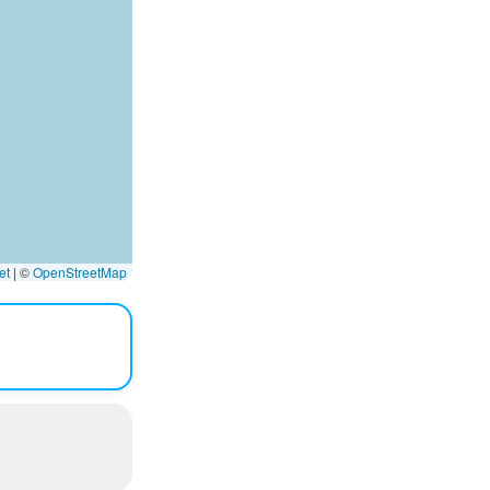
et
|
©
OpenStreetMap