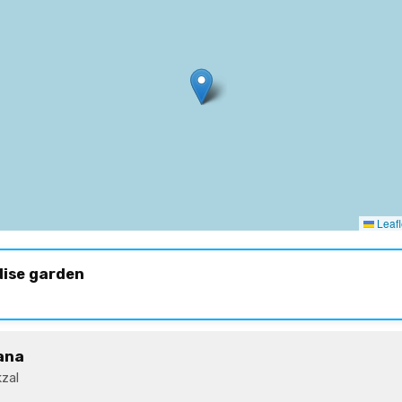
Leafl
dise garden
ana
zal