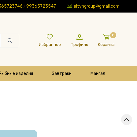
365723746,+99365723547
altyngroup@gmail.com
0
Избранное
Профиль
Корзина
Рыбные изделия
Завтраки
Мангал