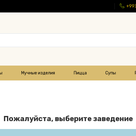
+99
цы
Мучные изделия
Пицца
Супы
Пожалуйста, выберите заведение