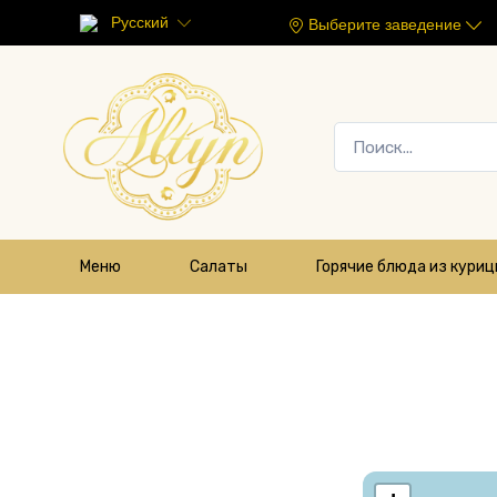
Русский
Выберите заведение
Меню
Салаты
Горячие блюда из кури