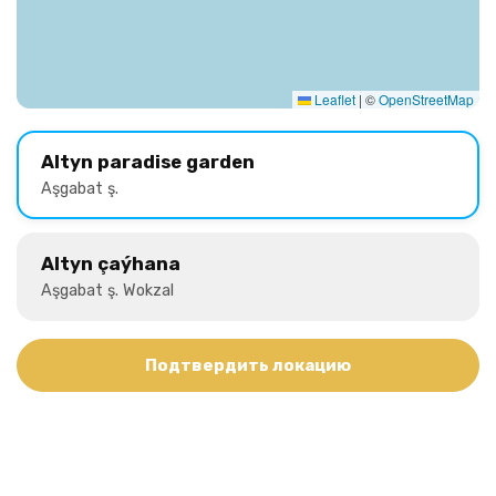
Leaflet
|
©
OpenStreetMap
Altyn paradise garden
Aşgabat ş.
Altyn çaýhana
Aşgabat ş. Wokzal
Подтвердить локацию