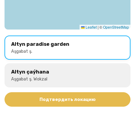
Leaflet
|
©
OpenStreetMap
Altyn paradise garden
Aşgabat ş.
Altyn çaýhana
Aşgabat ş. Wokzal
Подтвердить локацию