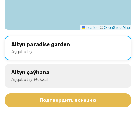
Leaflet
|
©
OpenStreetMap
Altyn paradise garden
Aşgabat ş.
Altyn çaýhana
Aşgabat ş. Wokzal
Подтвердить локацию