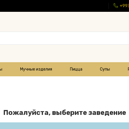
+99
цы
Мучные изделия
Пицца
Супы
Пожалуйста, выберите заведение