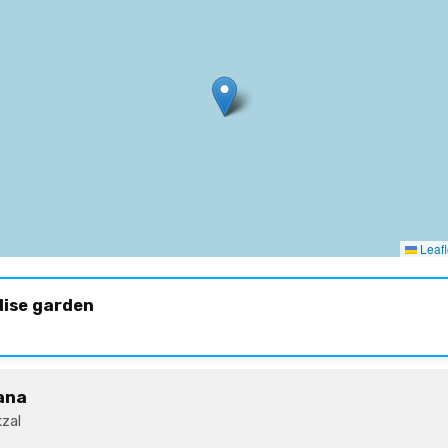
Leafl
dise garden
ana
zal