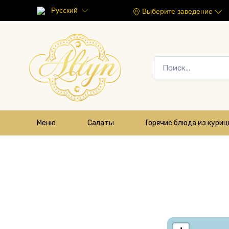
Русский
Выберите заведение
Меню
Салаты
Горячие блюда из кури