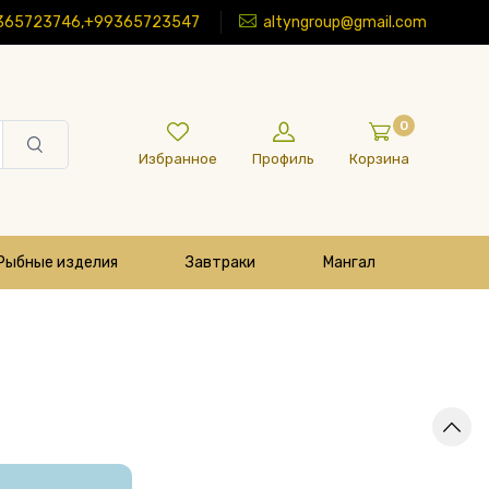
365723746,+99365723547
altyngroup@gmail.com
0
Избранное
Профиль
Корзина
Рыбные изделия
Завтраки
Мангал