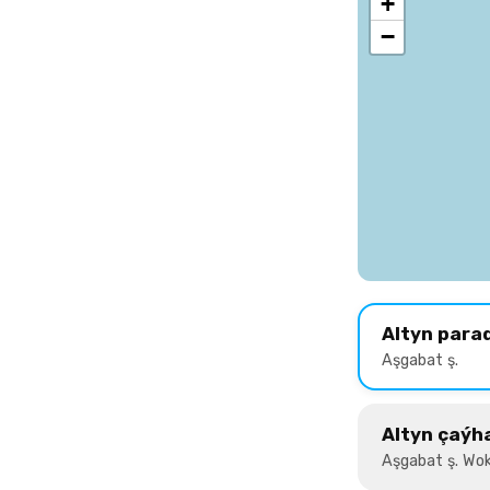
+
−
Altyn para
Aşgabat ş.
Altyn çaýh
Aşgabat ş. Wok