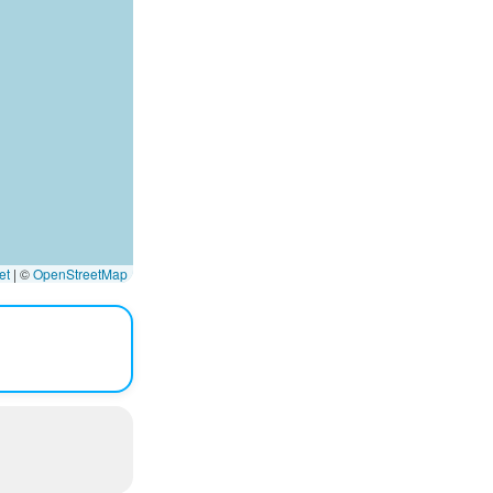
et
|
©
OpenStreetMap