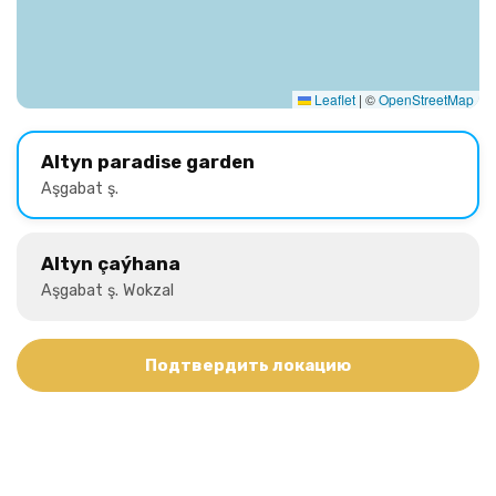
Leaflet
|
©
OpenStreetMap
Altyn paradise garden
Aşgabat ş.
Altyn çaýhana
Aşgabat ş. Wokzal
Подтвердить локацию