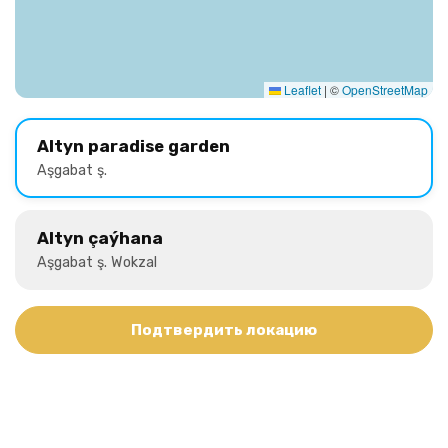
Leaflet
|
©
OpenStreetMap
Altyn paradise garden
Aşgabat ş.
Altyn çaýhana
Aşgabat ş. Wokzal
Подтвердить локацию