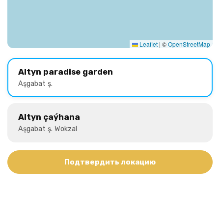
Leaflet
|
©
OpenStreetMap
Altyn paradise garden
Aşgabat ş.
Altyn çaýhana
Aşgabat ş. Wokzal
Подтвердить локацию