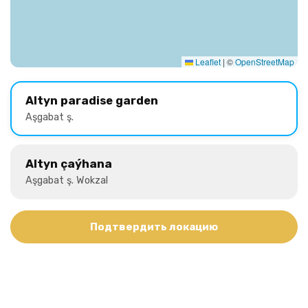
Leaflet
|
©
OpenStreetMap
Altyn paradise garden
Aşgabat ş.
Altyn çaýhana
Aşgabat ş. Wokzal
Подтвердить локацию