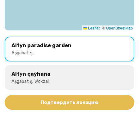
Leaflet
|
©
OpenStreetMap
Altyn paradise garden
Aşgabat ş.
Altyn çaýhana
Aşgabat ş. Wokzal
Подтвердить локацию