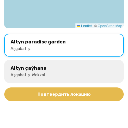
Leaflet
|
©
OpenStreetMap
Altyn paradise garden
Aşgabat ş.
Altyn çaýhana
Aşgabat ş. Wokzal
Подтвердить локацию