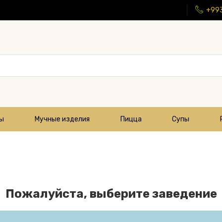
+99
цы
Мучные изделия
Пицца
Супы
Пожалуйста, выберите заведение