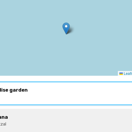
Leafl
dise garden
ana
zal