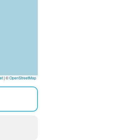
et
|
©
OpenStreetMap