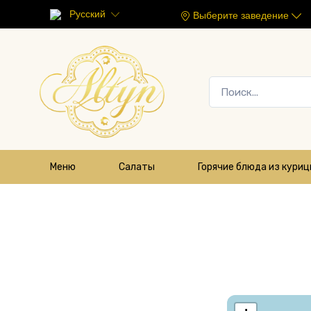
Русский
Выберите заведение
Меню
Салаты
Горячие блюда из кури