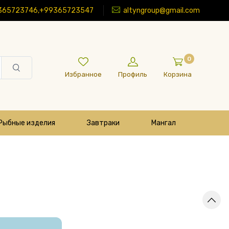
365723746,+99365723547
altyngroup@gmail.com
0
Избранное
Профиль
Корзина
Рыбные изделия
Завтраки
Мангал