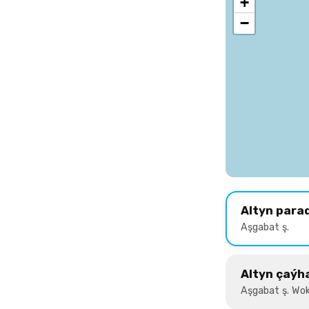
+
−
Altyn para
Aşgabat ş.
Altyn çaýh
Aşgabat ş. Wok