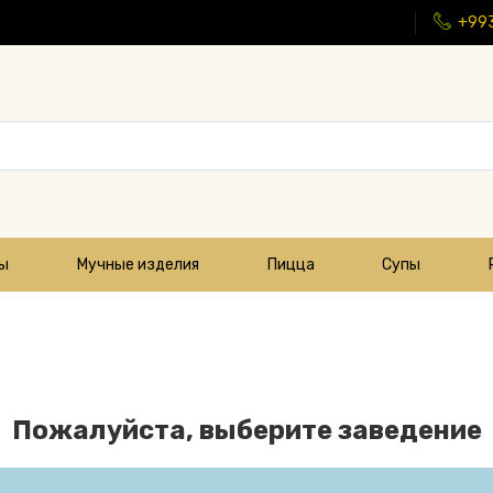
+99
цы
Мучные изделия
Пицца
Супы
Пожалуйста, выберите заведение