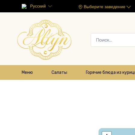
Русский
Выберите заведение
Меню
Салаты
Горячие блюда из кури