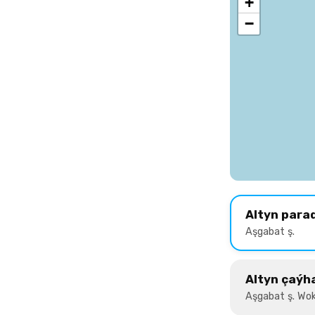
+
−
Altyn para
Aşgabat ş.
Altyn çaýh
Aşgabat ş. Wok