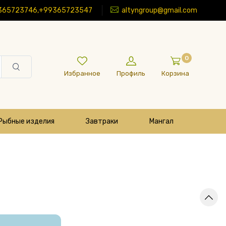
365723746,+99365723547
altyngroup@gmail.com
0
Избранное
Профиль
Корзина
Рыбные изделия
Завтраки
Мангал