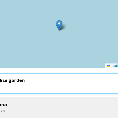
Leafl
dise garden
ana
zal