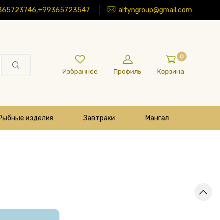
365723746,+99365723547
altyngroup@gmail.com
0
Избранное
Профиль
Корзина
Рыбные изделия
Завтраки
Мангал