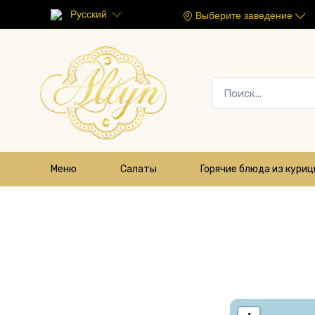
Русский
Выберите заведение
Меню
Салаты
Горячие блюда из кури