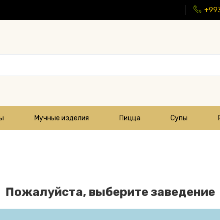
+99
цы
Мучные изделия
Пицца
Супы
Пожалуйста, выберите заведение