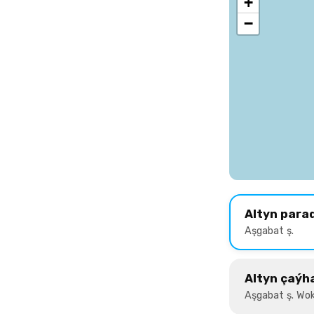
+
−
Altyn para
Aşgabat ş.
Altyn çaýh
Aşgabat ş. Wok