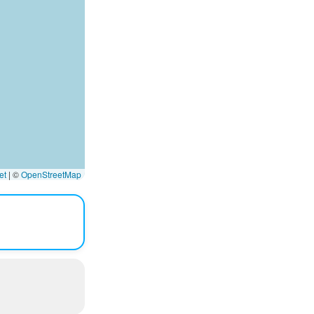
et
|
©
OpenStreetMap