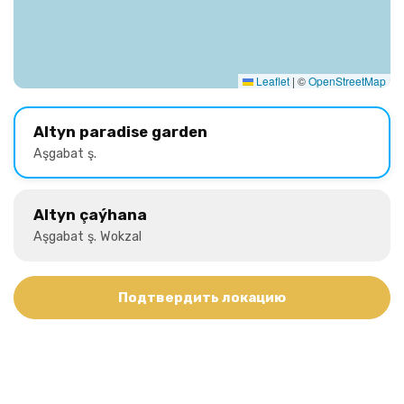
Leaflet
|
©
OpenStreetMap
Altyn paradise garden
Aşgabat ş.
Altyn çaýhana
Aşgabat ş. Wokzal
Подтвердить локацию