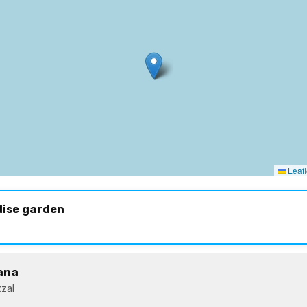
Leafl
dise garden
ana
zal