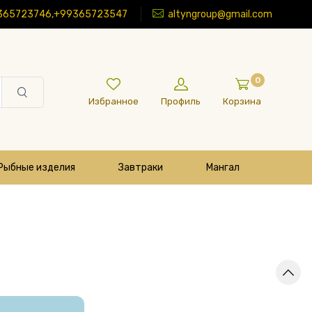
365723746,+99365723547
altyngroup@gmail.com
0
Избранное
Профиль
Корзина
Рыбные изделия
Завтраки
Мангал