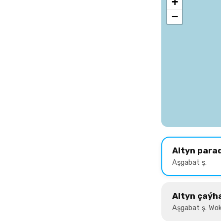
+
−
Altyn para
Aşgabat ş.
Altyn çaýh
Aşgabat ş. Wok