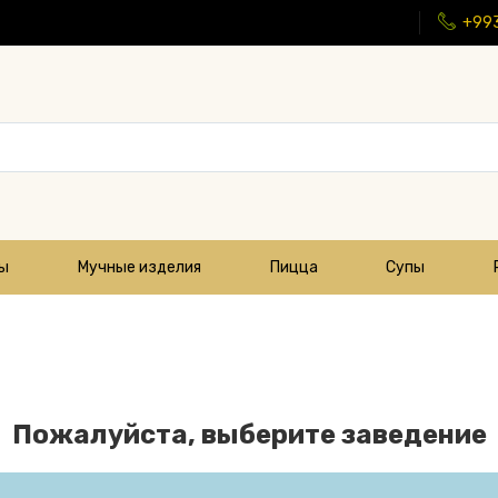
+99
цы
Мучные изделия
Пицца
Супы
Пожалуйста, выберите заведение