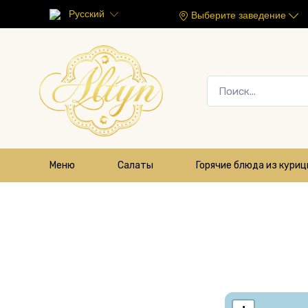
Русский
Выберите заведение
Меню
Салаты
Горячие блюда из кури