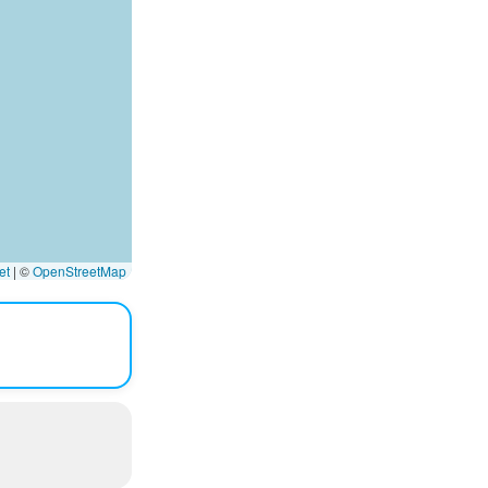
et
|
©
OpenStreetMap