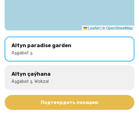
Leaflet
|
©
OpenStreetMap
Altyn paradise garden
Aşgabat ş.
Altyn çaýhana
Aşgabat ş. Wokzal
Подтвердить локацию