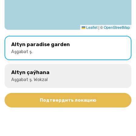
Leaflet
|
©
OpenStreetMap
Altyn paradise garden
Aşgabat ş.
Altyn çaýhana
Aşgabat ş. Wokzal
Подтвердить локацию