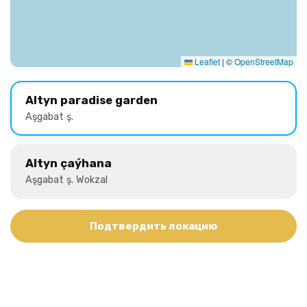
Leaflet
|
©
OpenStreetMap
Altyn paradise garden
Aşgabat ş.
Altyn çaýhana
Aşgabat ş. Wokzal
Подтвердить локацию