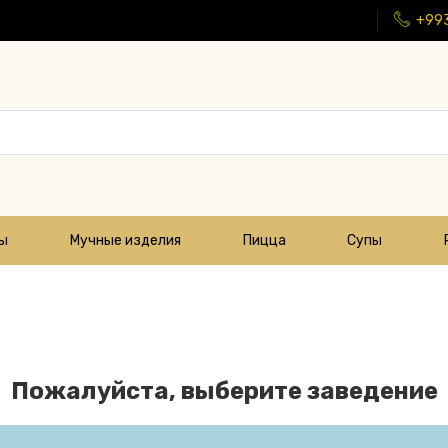
+99
цы
Мучные изделия
Пицца
Супы
Пожалуйста, выберите заведение