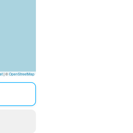
et
|
©
OpenStreetMap