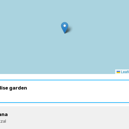
Leafl
dise garden
ana
zal