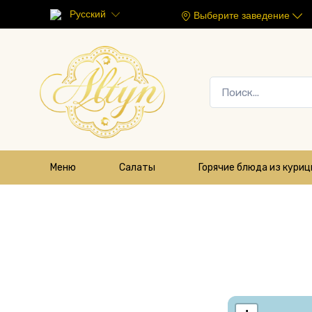
Русский
Выберите заведение
Меню
Салаты
Горячие блюда из кури