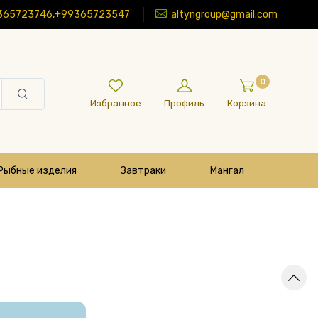
365723746,+99365723547
altyngroup@gmail.com
0
Избранное
Профиль
Корзина
Рыбные изделия
Завтраки
Мангал