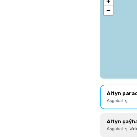
+
−
Altyn para
Aşgabat ş.
Altyn çaýh
Aşgabat ş. Wok