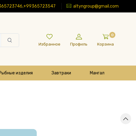
365723746,+99365723547
altyngroup@gmail.com
0
Избранное
Профиль
Корзина
Рыбные изделия
Завтраки
Мангал