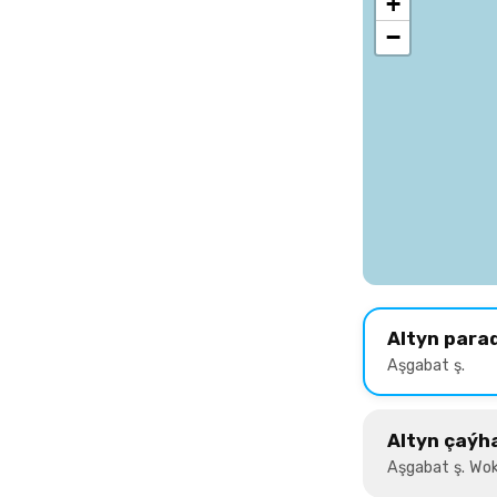
+
−
Altyn para
Aşgabat ş.
Altyn çaýh
Aşgabat ş. Wok