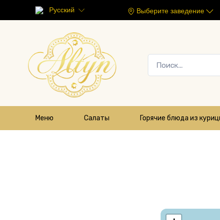
Русский
Выберите заведение
Меню
Салаты
Горячие блюда из кури