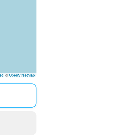
et
|
©
OpenStreetMap