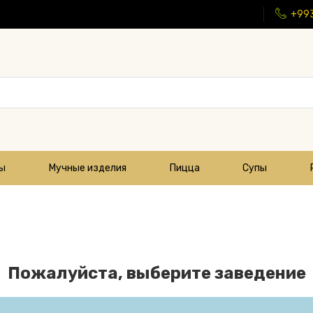
+99
цы
Мучные изделия
Пицца
Супы
Пожалуйста, выберите заведение