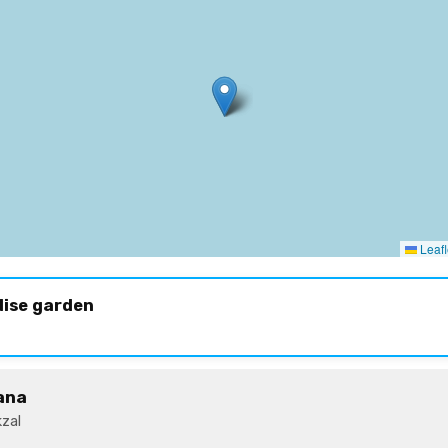
Leafl
dise garden
ana
zal